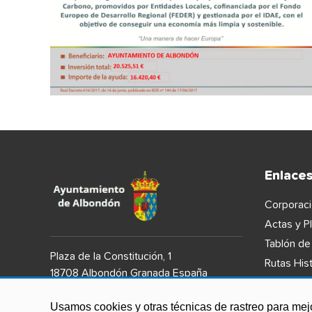
Enlace
Corporaci
Actas y P
Tablón de
Plaza de la Constitución, 1
Rutas Hist
18708 Albondón Granada España
Teléfono:958826006
Usamos cookies y otras técnicas de rastreo para mej