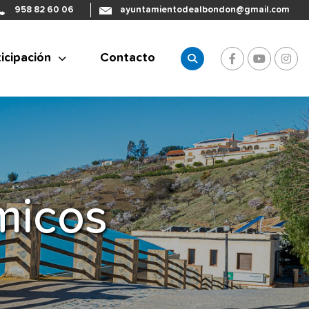
958 82 60 06
ayuntamientodealbondon@gmail.com
icipación
Contacto
micos