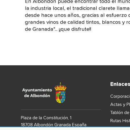
En Albondón puede encontrar todo el mundo 
la industria local, el tradicional clarete lla
desde hace unos años, gracias al esfuerzo 
grandes vinos de calidad tintos, blancos y
de Granada"... ¡¡que disfrute!!
Enlace
Corporaci
Actas y P
Tablón de
Plaza de la Constitución, 1
Rutas Hist
18708 Albondón Granada España