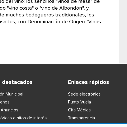
del vino: los sencillos "vinos de mesa" de
mado "vino costa" o "vino de Albondón", y,
de muchos bodegueros tradicionales, los
 rosados, con Denominación de Origen "Vinos
s destacados
Enlaces rápidos
ón Municipal
Sede electrónica
lenos
Punto Vuela
 Anuncios
Cita Médica
óricas e hitos de interés
Transparencia