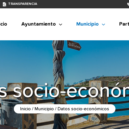
TRANSPARENCIA
icio
Ayuntamiento
Municipio
Part
s socio-econó
Inicio
Municipio
Datos socio-económicos